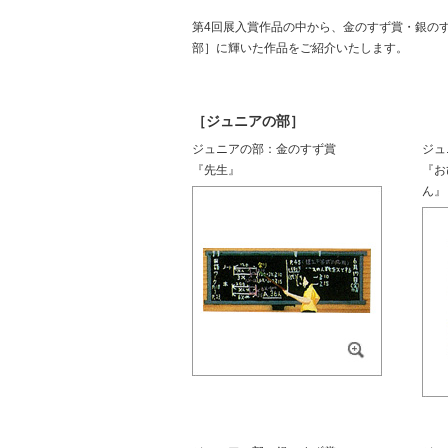
第4回展入賞作品の中から、金のすず賞・銀の
部］に輝いた作品をご紹介いたします。
［ジュニアの部］
ジュニアの部：金のすず賞
ジュ
『先生』
『お
ん』