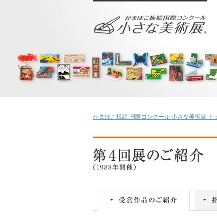
かまぼこ板絵 国際コンクール 小さな美術展 ト