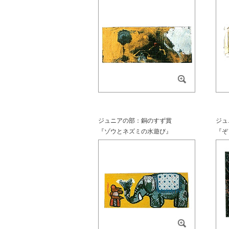
ジュニアの部：銅のすず賞
ジュ
『ゾウとネズミの水遊び』
『ぞ