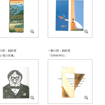
の部：銅鈴賞
一般の部：銅鈴賞
と母の肖像』
『SANKAKU』