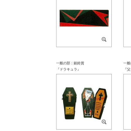
一般の部：銀鈴賞
一般
『ドラキュラ』
『父