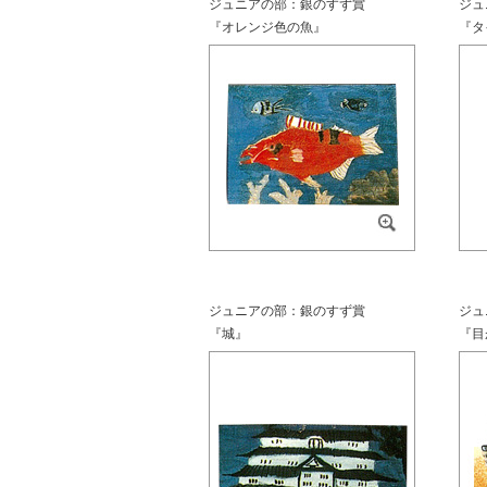
ジュニアの部：銀のすず賞
ジュ
『オレンジ色の魚』
『タ
ジュニアの部：銀のすず賞
ジュ
『城』
『目