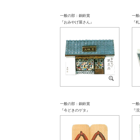
一般の部：銅鈴賞
一般
『おみやげ屋さん』
『札
一般の部：銅鈴賞
一般
『今どきのゲタ』
『渓