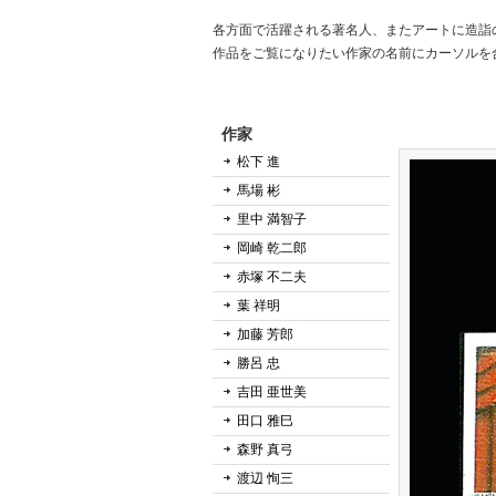
各方面で活躍される著名人、またアートに造詣
作品をご覧になりたい作家の名前にカーソルを
作家
松下 進
馬場 彬
里中 満智子
岡崎 乾二郎
赤塚 不二夫
葉 祥明
加藤 芳郎
勝呂 忠
吉田 亜世美
田口 雅巳
森野 真弓
渡辺 恂三