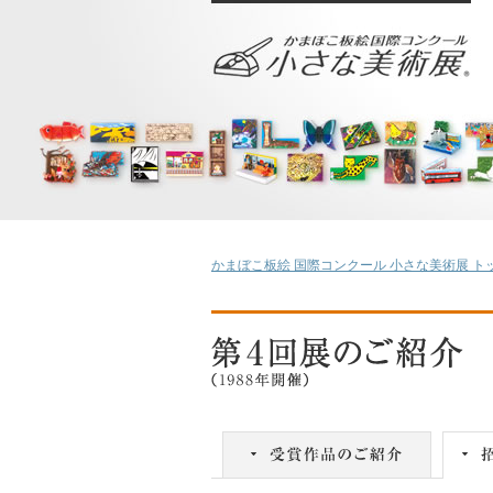
かまぼこ板絵 国際コンクール 小さな美術展 ト