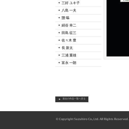
三好 ユキ子
八島 一夫
靉 嘔
絹谷 幸二
田島 征三
佐々木 豊
長 新太
三浦 重雄
富永 一朗
過去の作品一覧へ戻る