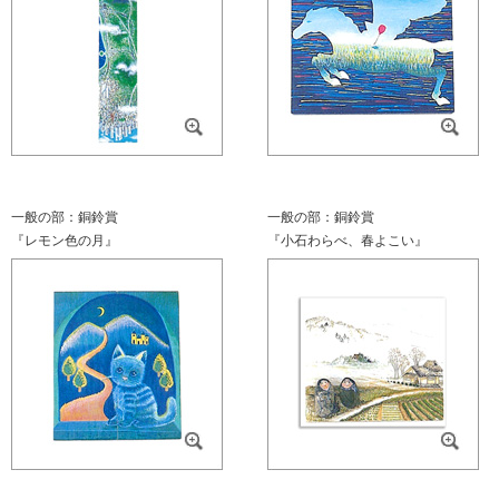
一般の部：銅鈴賞
一般の部：銅鈴賞
『レモン色の月』
『小石わらべ、春よこい』