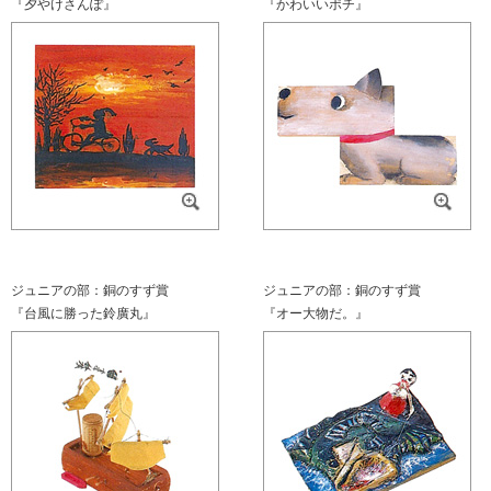
『夕やけさんぽ』
『かわいいポチ』
ジュニアの部：銅のすず賞
ジュニアの部：銅のすず賞
『台風に勝った鈴廣丸』
『オー大物だ。』