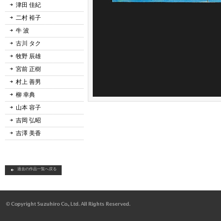
津田 佳紀
二村 裕子
牛 波
古川 タク
牧野 辰雄
宮前 正樹
村上 善男
柳 幸典
山本 容子
吉岡 弘昭
吉澤 美香
過去の作品一覧へ戻る