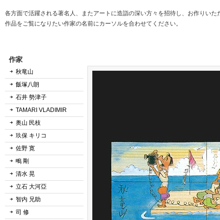
各方面で活躍される著名人、またアートに造詣の深い方々を招待し、お作りいた
作品をご覧になりたい作家の名前にカーソルを合わせてください。
作家
秋竜山
飯塚八朗
石井 勢津子
TAMARI VLADIMIR
奥山 民枝
玖保 キリコ
佐野 寛
鴫 剛
清水 晃
立石 大河亞
智内 兄助
司 修